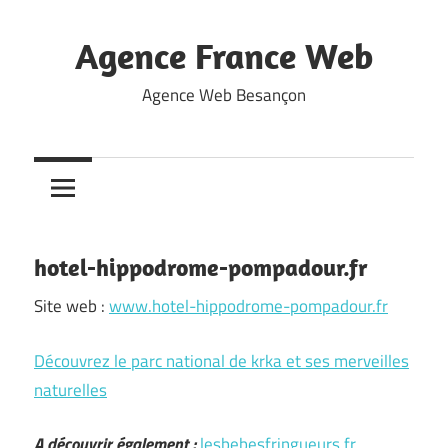
Skip
to
Agence France Web
content
Agence Web Besançon
hotel-hippodrome-pompadour.fr
Site web :
www.hotel-hippodrome-pompadour.fr
Découvrez le parc national de krka et ses merveilles
naturelles
A découvrir également :
lesbebesfringueurs.fr